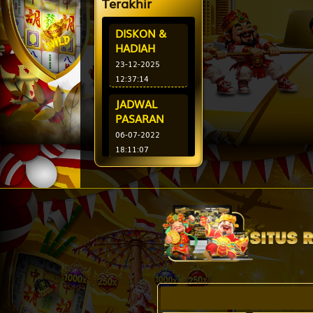
Terakhir
DISKON &
HADIAH
23-12-2025
12:37:14
JADWAL
PASARAN
06-07-2022
18:11:07
BONUS
RUPIAHTOTO
03-06-2021
21:38:56